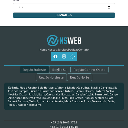
ENVIAR
Home
Nossos Serviços
Pedizap
Contato
Região Sudeste
Região Sul
Região Centro-Oeste
Região Nordeste
Região Norte
São Paulo, Rio de Janeiro, Belo Horizonte, Vitória, Salvador, Guarulhos, Brasília, Campinas, São
José dos Campos, Duque de Caxias, São Gonçalo, Niterói, Jacareí, Osasco, Diadema, Santos,
Mogi das Cruzes, Jundiaí, Bauru, Campos dos Goytacazes, Carapicuíba, São Bernardo do Campo,
Santo André, Ribeirão Preto, São José do Rio Preto, Praia Grande, Itaquaquecetuba, Cuiabá,
Barueri, Sorocaba, Taubaté, Uberlândia, Limeira, Mauá, Embu das Artes, Teresópolis, Cotia,
Itapevi, Itapecerica da Serra.
+55 (14) 3042-3722
+55 (14) 99161-8018