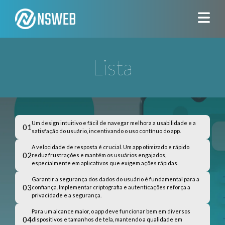
Lista
Um design intuitivo e fácil de navegar melhora a usabilidade e a
01
satisfação do usuário, incentivando o uso contínuo do app.
A velocidade de resposta é crucial. Um app otimizado e rápido
02
reduz frustrações e mantém os usuários engajados,
especialmente em aplicativos que exigem ações rápidas.
Garantir a segurança dos dados do usuário é fundamental para a
03
confiança. Implementar criptografia e autenticações reforça a
privacidade e a segurança.
Para um alcance maior, o app deve funcionar bem em diversos
04
dispositivos e tamanhos de tela, mantendo a qualidade em