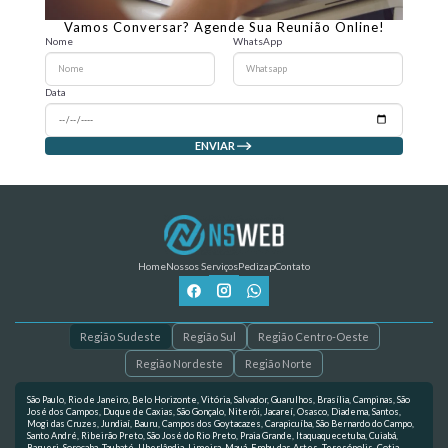
Vamos Conversar? Agende Sua Reunião Online!
Nome
WhatsApp
Data
ENVIAR
Home
Nossos Serviços
Pedizap
Contato
Região Sudeste
Região Sul
Região Centro-Oeste
Região Nordeste
Região Norte
São Paulo, Rio de Janeiro, Belo Horizonte, Vitória, Salvador, Guarulhos, Brasília, Campinas, São
José dos Campos, Duque de Caxias, São Gonçalo, Niterói, Jacareí, Osasco, Diadema, Santos,
Mogi das Cruzes, Jundiaí, Bauru, Campos dos Goytacazes, Carapicuíba, São Bernardo do Campo,
Santo André, Ribeirão Preto, São José do Rio Preto, Praia Grande, Itaquaquecetuba, Cuiabá,
Barueri, Sorocaba, Taubaté, Uberlândia, Limeira, Mauá, Embu das Artes, Teresópolis, Cotia,