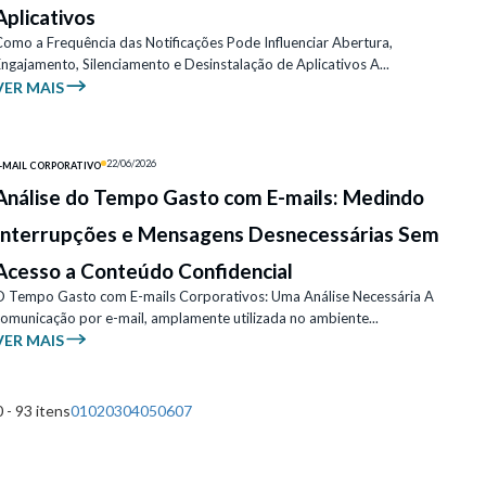
Aplicativos
Como a Frequência das Notificações Pode Influenciar Abertura,
ngajamento, Silenciamento e Desinstalação de Aplicativos A...
VER MAIS
22/06/2026
-MAIL CORPORATIVO
Análise do Tempo Gasto com E-mails: Medindo
Interrupções e Mensagens Desnecessárias Sem
Acesso a Conteúdo Confidencial
O Tempo Gasto com E-mails Corporativos: Uma Análise Necessária A
comunicação por e-mail, amplamente utilizada no ambiente...
VER MAIS
 - 93 itens
01
02
03
04
05
06
07