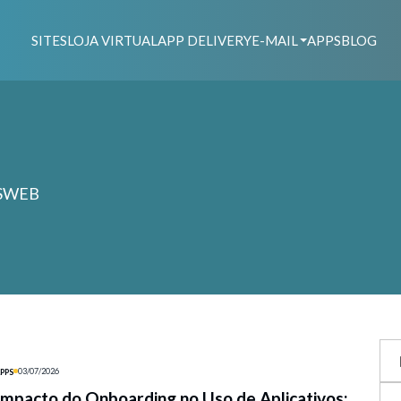
SITES
LOJA VIRTUAL
APP DELIVERY
E-MAIL
APPS
BLOG
 NSWEB
03/07/2026
PPS
Impacto do Onboarding no Uso de Aplicativos: