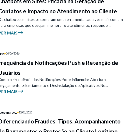
Chatbots em Sites: Eficácia na Geração de
Contatos e Impacto no Atendimento ao Cliente
Os chatbots em sites se tornaram uma ferramenta cada vez mais comum
para empresas que desejam melhorar o atendimento, responder...
VER MAIS
26/06/2026
PPS
Frequência de Notificações Push e Retenção de
Usuários
Como a Frequência das Notificações Pode Influenciar Abertura,
ngajamento, Silenciamento e Desinstalação de Aplicativos No...
VER MAIS
25/06/2026
OJA VIRTUAL
Diferenciando Fraudes: Tipos, Acompanhamento
de Pagamentos e Proteção ao Cliente Legítimo