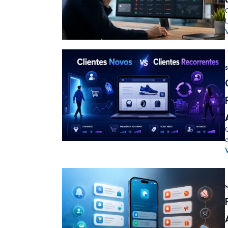
C
L
S
d
S