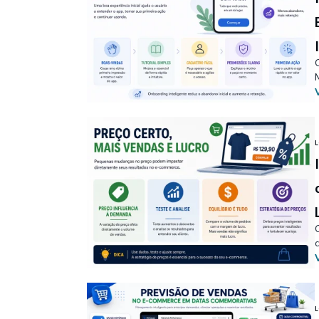
L
c
L