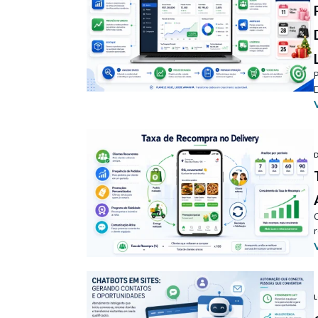
D
r
L