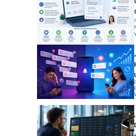
A
E
L